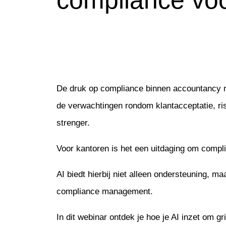
compliance vo
Michel Jongboer, CEO Hyarch
Max van der Doelen,
Accounta
De druk op compliance binnen accountancy n
de verwachtingen rondom klantacceptatie, r
strenger.
Voor kantoren is het een uitdaging om complia
AI biedt hierbij niet alleen ondersteuning, m
compliance management.
In dit webinar ontdek je hoe je AI inzet om 