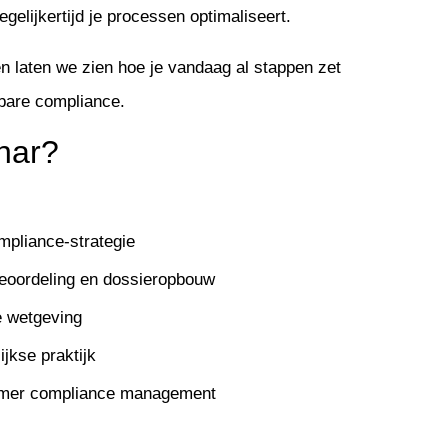
elijkertijd je processen optimaliseert.
n laten we zien hoe je vandaag al stappen zet
sbare compliance.
inar?
pliance-strategie
obeoordeling en dossieropbouw
e wetgeving
ijkse praktijk
immer compliance management