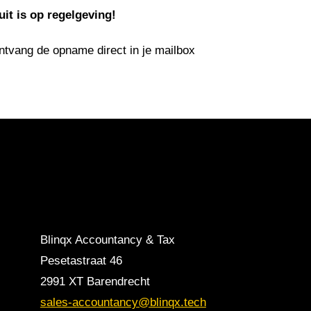
uit is op regelgeving!
ntvang de opname direct in je mailbox
Blinqx Accountancy & Tax
Pesetastraat 46
2991 XT Barendrecht
sales-accountancy@blinqx.tech