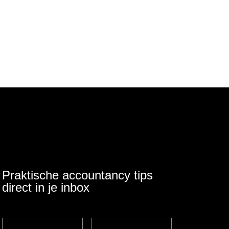
Praktische accountancy tips
direct in je inbox
Voornaam
(Vereist)
Achternaam
(Vereist)