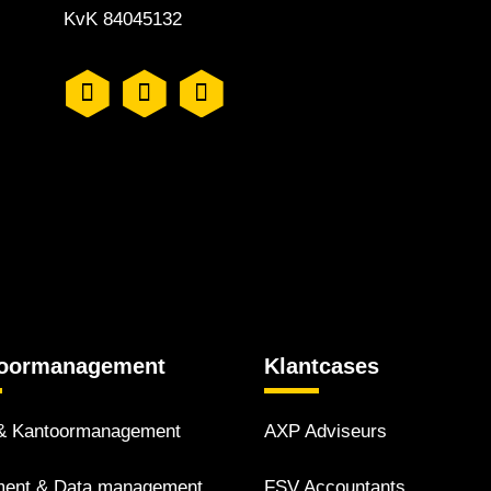
KvK 84045132
oor­management
Klantcases
 Kantoor­management
AXP Adviseurs
ent & Data management
FSV Accountants