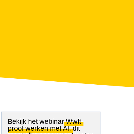
Bekijk het webinar
Wwft-
proof werken met AI:
dit