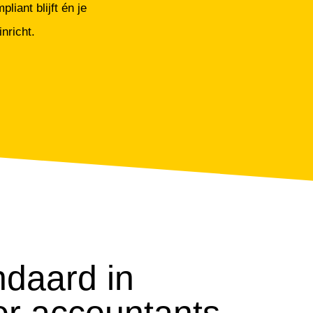
liant blijft én je
nricht.
daard in