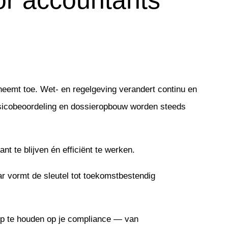
or accountants
is
ncy Wwft Specialist, Hyarchis
eemt toe. Wet- en regelgeving verandert continu en
isicobeoordeling en dossieropbouw worden steeds
nt te blijven én efficiënt te werken.
aar vormt de sleutel tot toekomstbestendig
grip te houden op je compliance — van