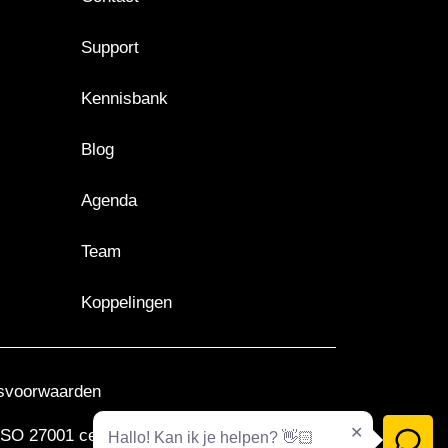
Support
Kennisbank
Blog
Agenda
Team
Koppelingen
svoorwaarden
SO 27001 certificering
Hallo! Kan ik je helpen? 👋🏻