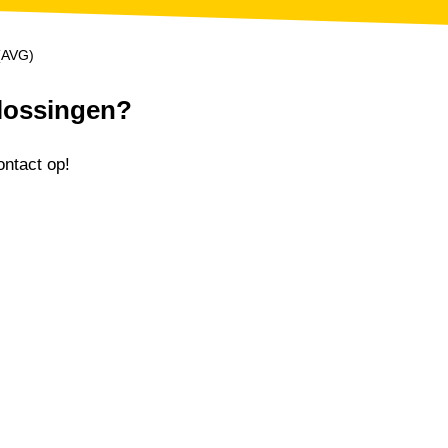
(AVG)
lossingen?
ontact op!