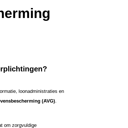
herming
erplichtingen?
ormatie, loonadministraties en
evensbescherming (AVG)
.
at om zorgvuldige