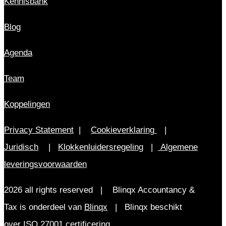
Kennisbank
Blog
Agenda
Team
Koppelingen
Privacy Statement
|
Cookieverklaring
|
Juridisch
|
Klokkenluidersregeling
|
Algemene
leveringsvoorwaarden
2026 all rights reserved | Blinqx Accountancy &
Tax is onderdeel van
Blinqx
| Blinqx beschikt
over ISO 27001 certificering