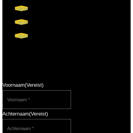
Follow
Follow
Follow
Praktische accountancy tips
direct in je inbox
Voornaam
(Vereist)
Achternaam
(Vereist)