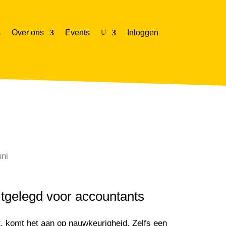
Over ons
Events
Inloggen
U
uni
itgelegd voor accountants
t, komt het aan op nauwkeurigheid. Zelfs een