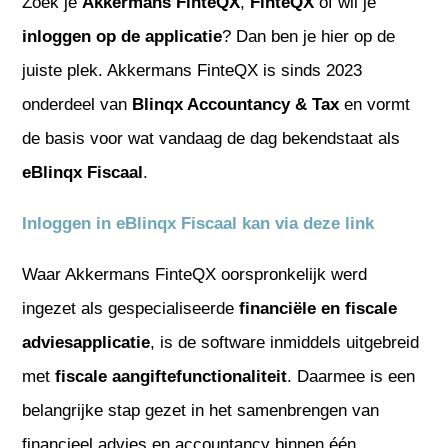
Zoek je
Akkermans FinteQX
,
FinteQX
of wil je
inloggen op de applicatie
? Dan ben je hier op de
juiste plek. Akkermans FinteQX is sinds 2023
onderdeel van
Blinqx Accountancy & Tax
en vormt
de basis voor wat vandaag de dag bekendstaat als
eBlinqx Fiscaal
.
Inloggen in eBlinqx Fiscaal kan via deze link
Waar Akkermans FinteQX oorspronkelijk werd
ingezet als gespecialiseerde
financiële en fiscale
adviesapplicatie
, is de software inmiddels uitgebreid
met
fiscale aangiftefunctionaliteit
. Daarmee is een
belangrijke stap gezet in het samenbrengen van
financieel advies en accountancy binnen één