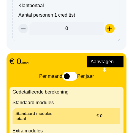
Klantportaal
Aantal personen
1 credit(s)
−
+
€ 0
Aanvragen
/mnd
Per
maand
Per
jaar
Gedetailleerde berekening
Standaard modules
Standaard modules
€ 0
totaal
Extra modules