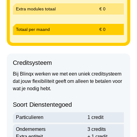
Extra modules totaal
€ 0
Totaal
per
maand
€ 0
Creditsysteem
Bij Blinqx werken we met een uniek creditsysteem
dat jouw flexibiliteit geeft om alleen te betalen voor
wat je nodig hebt
.
Soort Dienstentegoed
Particulieren
1 credit
Ondernemers
3 credits
Extra entiteit
+ 1 credit