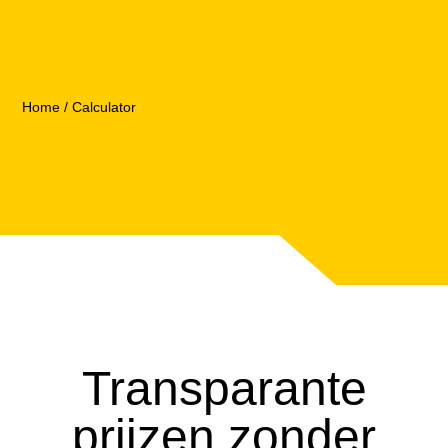
Home
/
Calculator
Trans­parante
prijzen zonder