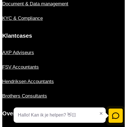
Document & Data management
KYC & Compliance
Klantcases
AXP Adviseurs
FSV Accountants
Hendriksen Accountants
Brothers Consultants
Over ons
Hallo! Kan ik je helpen? 👋🏻