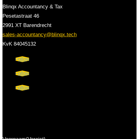
Blinqx Accountancy & Tax
Pesetastraat 46
2991 XT Barendrecht
sales-accountancy@blinqx.tech
KvK 84045132
Follow
Follow
Follow
Praktische accountancy tips
direct in je inbox