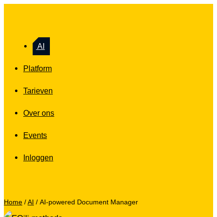
AI
Platform
Tarieven
Over ons
Events
Inloggen
Home
/
AI
/
AI-powered Document Manager